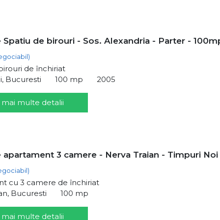
e Spatiu de birouri - Sos. Alexandria - Parter - 100m
egociabil)
irouri de închiriat
i, Bucuresti
100 mp
2005
 mai multe detalii
e apartament 3 camere - Nerva Traian - Timpuri Noi
egociabil)
t cu 3 camere de închiriat
an, Bucuresti
100 mp
 mai multe detalii