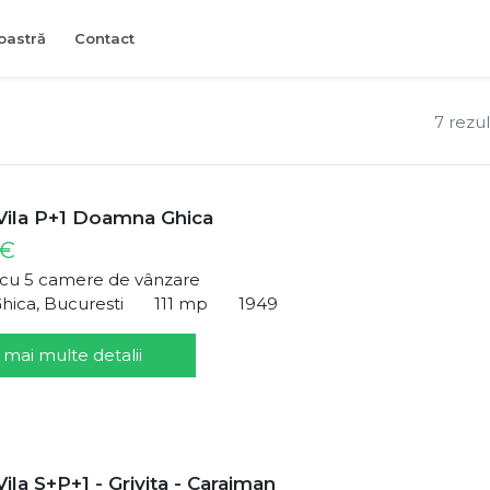
oastră
Contact
7 rezu
Vila P+1 Doamna Ghica
 €
ă cu 5 camere de vânzare
ica, Bucuresti
111 mp
1949
 mai multe detalii
ila S+P+1 - Grivita - Caraiman