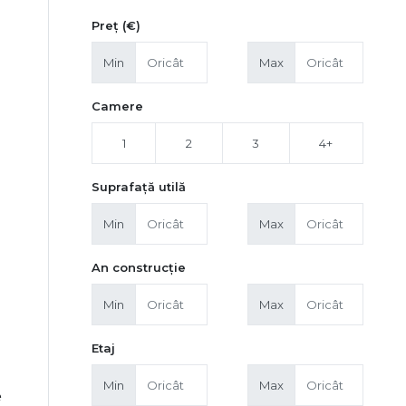
Preț (€)
Min
Max
Camere
1
2
3
4+
Suprafață utilă
Min
Max
An construcție
Min
Max
Etaj
Min
Max
e