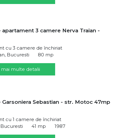
re apartament 3 camere Nerva Traian -
t cu 3 camere de închiriat
an, Bucuresti
80 mp
 mai multe detalii
re Garsoniera Sebastian - str. Motoc 47mp
 cu 1 camere de închiriat
 Bucuresti
41 mp
1987