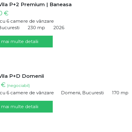
Vila P+2 Premium | Baneasa
0 €
ă cu 6 camere de vânzare
Bucuresti
230 mp
2026
 mai multe detalii
Vila P+D Domenii
0 €
(negociabil)
ă cu 6 camere de vânzare
Domenii, Bucuresti
170 mp
 mai multe detalii