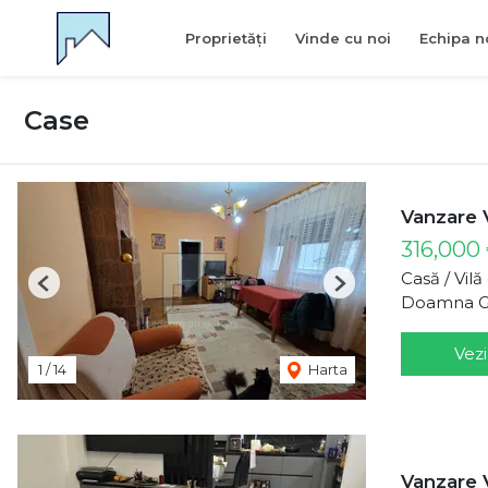
Proprietăți
Vinde cu noi
Echipa n
Case
Vanzare 
316,000
Casă / Vil
Previous
Next
Doamna Gh
Vezi
1
/
14
Harta
Vanzare V