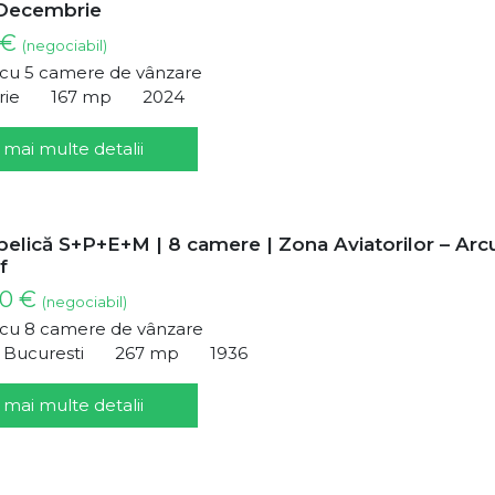
 Decembrie
 €
(negociabil)
ă cu 5 camere de vânzare
rie
167 mp
2024
 mai multe detalii
rbelică S+P+E+M | 8 camere | Zona Aviatorilor – Arc
f
00 €
(negociabil)
ă cu 8 camere de vânzare
, Bucuresti
267 mp
1936
 mai multe detalii