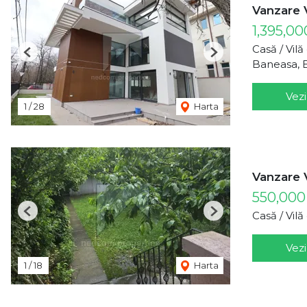
Vanzare 
1,395,00
Casă / Vil
Previous
Next
Baneasa, 
Vezi
1
/
28
Harta
Vanzare 
550,00
Casă / Vil
Previous
Next
Vezi
1
/
18
Harta