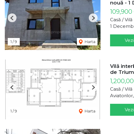
nouă - 1
109,900
Casă / Vil
Previous
Next
1 Decemb
Vezi
1
/
9
Harta
Vilă inte
de Trium
1,200,0
Casă / Vil
Previous
Next
Aviatorilor
Vezi
1
/
9
Harta