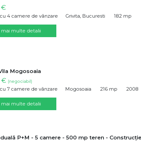
 €
ă cu 4 camere de vânzare
Grivita, Bucuresti
182 mp
 mai multe detalii
Vila Mogosoaia
0 €
(negociabil)
ă cu 7 camere de vânzare
Mogosoaia
216 mp
2008
 mai multe detalii
viduală P+M - 5 camere - 500 mp teren - Construcți