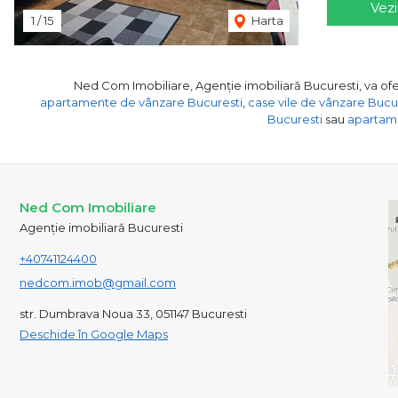
Vezi
1
/
15
Harta
Ned Com Imobiliare, Agenție imobiliară Bucuresti, va ofer
apartamente de vânzare Bucuresti
,
case vile de vânzare Bucu
Bucuresti
sau
apartame
Ned Com Imobiliare
Agenție imobiliară Bucuresti
+40741124400
nedcom.imob@gmail.com
str. Dumbrava Noua 33, 051147 Bucuresti
Deschide în Google Maps