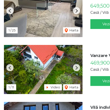
649,500
Casă / Vil
Previous
Next
Vezi
1
/
25
Harta
Vanzare 
469,90
Casă / Vil
Previous
Next
Vezi
1
/
11
Video
Harta
Vilă indi