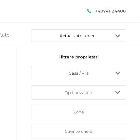
+40741124400
ltate
Actualizate recent
Filtrare proprietăți
Casă / Vilă
Tip tranzacție