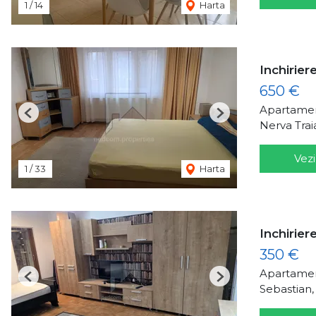
1
/
14
Harta
Inchirie
650 €
Apartamen
Previous
Next
Nerva Trai
Vezi
1
/
33
Harta
Inchirie
350 €
Apartament
Previous
Next
Sebastian,