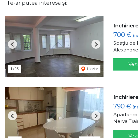
Te-ar putea interesa și:
Inchirier
700 €
(n
Spațiu de b
Previous
Next
Alexandrie
Vezi
1
/
15
Harta
Inchirier
790 €
(n
Apartamen
Previous
Next
Nerva Trai
Vezi