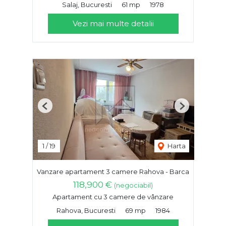
Salaj, Bucuresti
61 mp
1978
Vezi mai multe detalii
Previous
Next
1
/
19
Harta
Vanzare apartament 3 camere Rahova - Barca
118,900 €
(negociabil)
Apartament cu 3 camere de vânzare
Rahova, Bucuresti
69 mp
1984