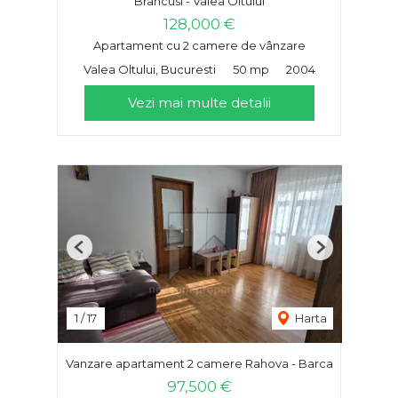
Brancusi - Valea Oltului
128,000 €
Apartament cu 2 camere de vânzare
Valea Oltului, Bucuresti
50 mp
2004
Vezi mai multe detalii
Previous
Next
1
/
17
Harta
Vanzare apartament 2 camere Rahova - Barca
97,500 €