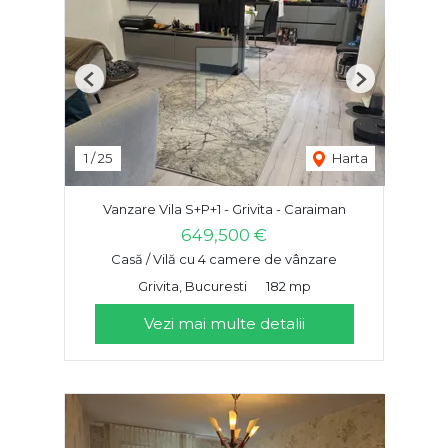
Previous
Next
1
/
25
Harta
Vanzare Vila S+P+1 - Grivita - Caraiman
649,500 €
Casă / Vilă cu 4 camere de vânzare
Grivita, Bucuresti
182 mp
Vezi mai multe detalii