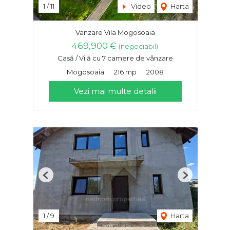
1
/
11
Video
Harta
Vanzare Vila Mogosoaia
469,900 €
(negociabil)
Casă / Vilă cu 7 camere de vânzare
Mogosoaia
216 mp
2008
Vezi mai multe detalii
Previous
Next
1
/
9
Harta