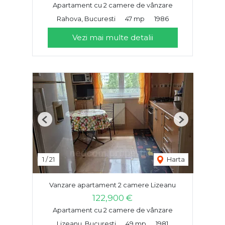
Apartament cu 2 camere de vânzare
Rahova, Bucuresti
47 mp
1986
Vezi mai multe detalii
Previous
Next
1
/
21
Harta
Vanzare apartament 2 camere Lizeanu
122,900 €
Apartament cu 2 camere de vânzare
Lizeanu, Bucuresti
49 mp
1981