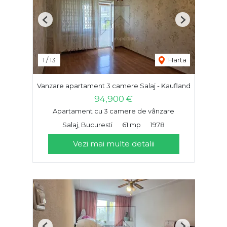
Previous
Next
1
/
13
Harta
Vanzare apartament 3 camere Salaj - Kaufland
94,900 €
Apartament cu 3 camere de vânzare
Salaj, Bucuresti
61 mp
1978
Vezi mai multe detalii