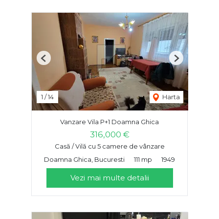
Previous
Next
1
/
14
Harta
Vanzare Vila P+1 Doamna Ghica
316,000 €
Casă / Vilă cu 5 camere de vânzare
Doamna Ghica, Bucuresti
111 mp
1949
Vezi mai multe detalii