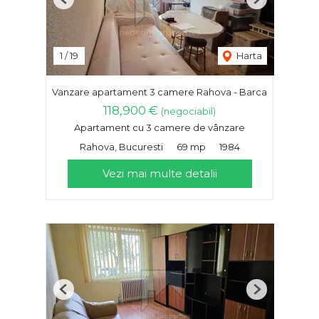
Previous
Next
1
/
19
Harta
Vanzare apartament 3 camere Rahova - Barca
118,900 €
(negociabil)
Apartament cu 3 camere de vânzare
Rahova, Bucuresti
69 mp
1984
Vezi mai multe detalii
Previous
Next