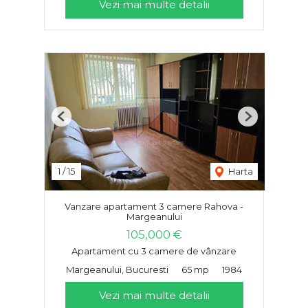
Vezi mai multe detalii
Previous
Next
1
/
15
Harta
Vanzare apartament 3 camere Rahova -
Margeanului
105,000 €
Apartament cu 3 camere de vânzare
Margeanului, Bucuresti
65 mp
1984
Vezi mai multe detalii