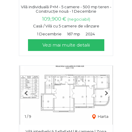
Vilă individuală P+M - 5 camere - 500 mp teren -
Construcție nouă - 1 Decembrie
109,900 €
(negociabil)
Casă / Vilă cu 5 camere de vânzare
1 Decembrie
167 mp
2024
Vezi mai multe detalii
Previous
Next
1
/
9
Harta
Vilă interbelică S+P+E+M | 8 camere | Zona