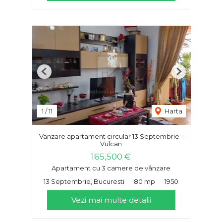
Previous
Next
1
/
11
Harta
Vanzare apartament circular 13 Septembrie -
Vulcan
165,500 €
Apartament cu 3 camere de vânzare
13 Septembrie, Bucuresti
80 mp
1950
Vezi mai multe detalii