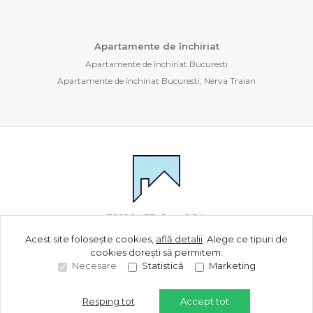
Apartamente de închiriat
Apartamente de închiriat Bucuresti
Apartamente de închiriat Bucuresti, Nerva Traian
©
2026
NED Com S.R.L.
Acest site folosește cookies,
află detalii
.
Alege ce tipuri de
cookies dorești să permitem:
Site creat în
Necesare
Statistică
Marketing
Resping tot
Accept tot