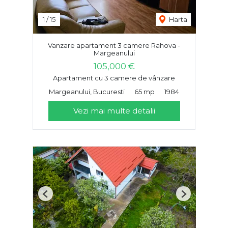
1
/
15
Harta
Vanzare apartament 3 camere Rahova -
Margeanului
105,000 €
Apartament cu 3 camere de vânzare
Margeanului, Bucuresti
65 mp
1984
Vezi mai multe detalii
Previous
Next