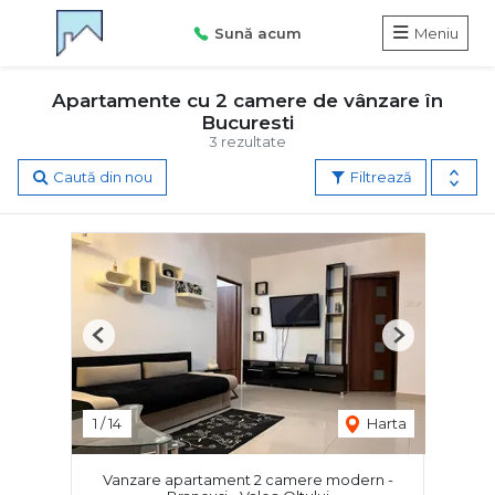
Sună acum
Meniu
Apartamente cu 2 camere de vânzare în
Bucuresti
3 rezultate
Caută din nou
Filtrează
Previous
Next
1
/
14
Harta
Vanzare apartament 2 camere modern -