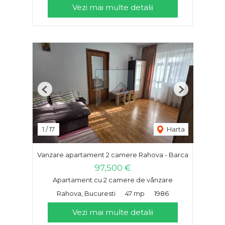
Vezi mai multe detalii
Previous
Next
1
/
17
Harta
Vanzare apartament 2 camere Rahova - Barca
97,500 €
Apartament cu 2 camere de vânzare
Rahova, Bucuresti
47 mp
1986
Vezi mai multe detalii