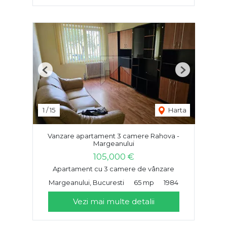
Previous
Next
1
/
15
Harta
Vanzare apartament 3 camere Rahova -
Margeanului
105,000 €
Apartament cu 3 camere de vânzare
Margeanului, Bucuresti
65 mp
1984
Vezi mai multe detalii