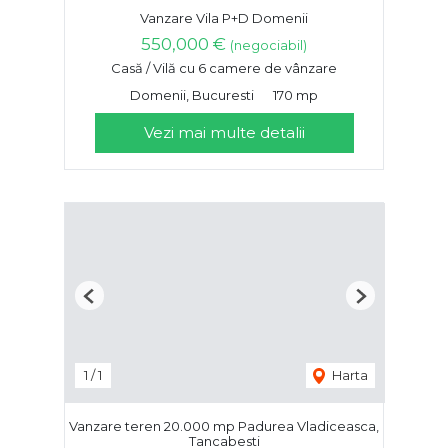
Vanzare Vila P+D Domenii
550,000 €
(negociabil)
Casă / Vilă cu 6 camere de vânzare
Domenii, Bucuresti
170 mp
Vezi mai multe detalii
Previous
Next
1
/
1
Harta
Vanzare teren 20.000 mp Padurea Vladiceasca,
Tancabesti