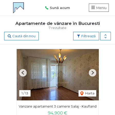
Sună acum
Meniu
Apartamente de vânzare în Bucuresti
7 rezultate
Caută din nou
Filtrează
Previous
Next
1
/
13
Harta
Vanzare apartament 3 camere Salaj - Kaufland
94,900 €