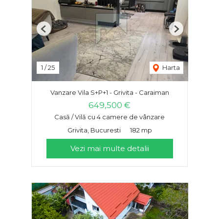
Previous
Next
1
/
25
Harta
Vanzare Vila S+P+1 - Grivita - Caraiman
649,500 €
Casă / Vilă cu 4 camere de vânzare
Grivita, Bucuresti
182 mp
Vezi mai multe detalii