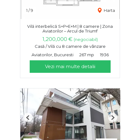
1
/
9
Harta
Vilă interbelică S+P+E+M | 8 camere | Zona
Aviatorilor – Arcul de Triumf
1,200,000 €
(negociabil)
Casă / Vilă cu 8 camere de vânzare
Aviatorilor, Bucuresti
267 mp
1936
Vezi mai multe detalii
Previous
Next