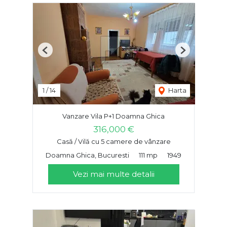
Previous
Next
1
/
14
Harta
Vanzare Vila P+1 Doamna Ghica
316,000 €
Casă / Vilă cu 5 camere de vânzare
Doamna Ghica, Bucuresti
111 mp
1949
Vezi mai multe detalii