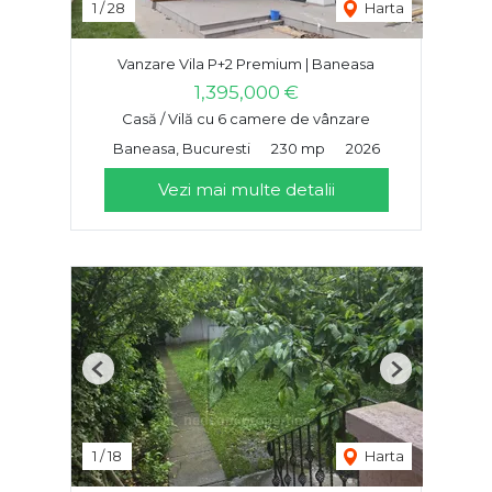
1
/
28
Harta
Vanzare Vila P+2 Premium | Baneasa
1,395,000 €
Casă / Vilă cu 6 camere de vânzare
Baneasa, Bucuresti
230 mp
2026
Vezi mai multe detalii
Previous
Next
1
/
18
Harta