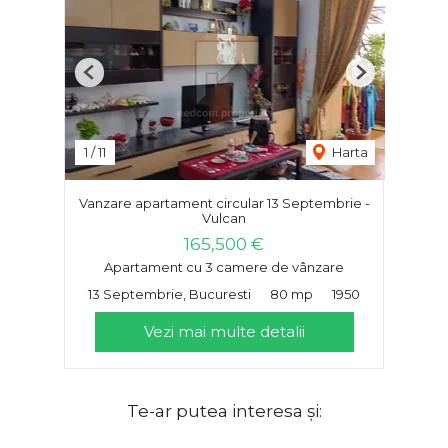
Previous
Next
1
/
11
Harta
Vanzare apartament circular 13 Septembrie -
Vulcan
165,500 €
Apartament cu 3 camere de vânzare
13 Septembrie, Bucuresti
80 mp
1950
Vezi mai multe detalii
Te-ar putea interesa și: