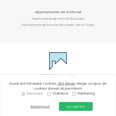
Apartamente de închiriat
Apartamente de închiriat Bucuresti
Apartamente de închiriat Bucuresti, Nerva Traian
©
2026
NED Com S.R.L.
Acest site folosește cookies,
află detalii
.
Alege ce tipuri de
cookies dorești să permitem:
Site creat în
Necesare
Statistică
Marketing
Resping tot
Accept tot