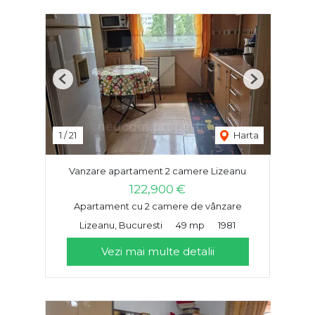
Previous
Next
1
/
21
Harta
Vanzare apartament 2 camere Lizeanu
122,900 €
Apartament cu 2 camere de vânzare
Lizeanu, Bucuresti
49 mp
1981
Vezi mai multe detalii