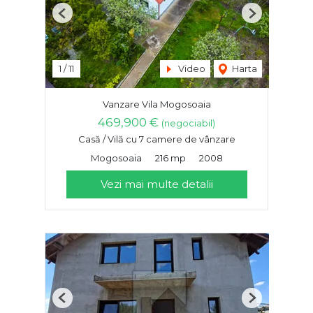
Previous
Next
1
/
11
Video
Harta
Vanzare Vila Mogosoaia
469,900 €
(negociabil)
Casă / Vilă cu 7 camere de vânzare
Mogosoaia
216 mp
2008
Vezi mai multe detalii
Previous
Next