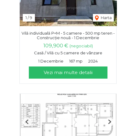
1
/
9
Harta
Vilă individuală P+M - 5 camere - 500 mp teren -
Construcție nouă - 1 Decembrie
109,900 €
(negociabil)
Casă / Vilă cu 5 camere de vânzare
1 Decembrie
167 mp
2024
Vezi mai multe detalii
Previous
Next