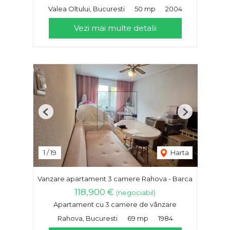
Valea Oltului, Bucuresti
50 mp
2004
Vezi mai multe detalii
Previous
Next
1
/
19
Harta
Vanzare apartament 3 camere Rahova - Barca
118,900 €
(negociabil)
Apartament cu 3 camere de vânzare
Rahova, Bucuresti
69 mp
1984