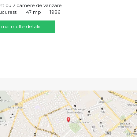
t cu 2 camere de vânzare
ucuresti
47 mp
1986
 mai multe detalii