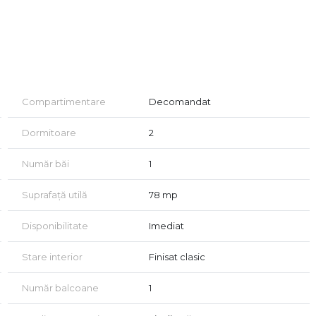
trelor
Compartimentare
Decomandat
Dormitoare
2
ră influență asupra prețului): aragaz Arctic, combină
Număr băi
1
lărie PVC cu geam termopan
erare
Suprafață utilă
78 mp
Disponibilitate
Imediat
itor)
Stare interior
Finisat clasic
Număr balcoane
1