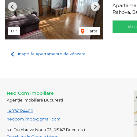
Apartamen
Previous
Next
Rahova, B
Vezi
1 / ?
Harta
Înapoi la Apartamente de vânzare
Ned Com Imobiliare
Agenție imobiliară Bucuresti
+40741124400
nedcom.imob@gmail.com
str. Dumbrava Noua 33, 051147 Bucuresti
Deschide în Google Maps