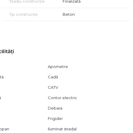
Stadiu construcție
Finalizată
 rapid la mijloacele de transport în comun:
– timp estimat până la metrou Eroii Revoluției: 20 minute
Tip construcție
Beton
(500 m), 3 farmacii, spații comerciale de cartier, școală
contactați!
ilități
Apometre
ată
Cadă
CATV
ă
Contor electric
Debara
Frigider
mopan
Iluminat stradal