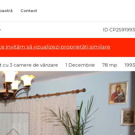
oastră
Contact
ID CP2591993
v
te invităm să vizualizezi proprietăți similare
 cu 3 camere de vânzare
1 Decembrie
78 mp
1993