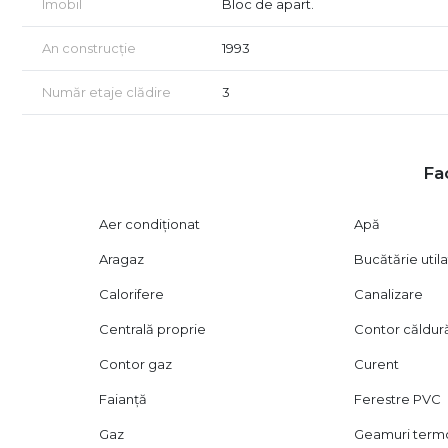
Imobil
Bloc de apart.
Zona este una foarte liniștită și bine conectată, cu acces
stație STB la cca 400 m, cu liniile 465 și 418 (autobuze) 
An construcție
1993
Maxi Taxi 572.
în proximitate: Profi + piață agroalimentară (250 m), Lidl 
Număr etaje clădire
3
gimnazială și 2 parcuri cu locuri de joacă pentru copii.
Pentru mai multe detalii sau o vizionare, nu ezitați să ne 
Fac
Aer condiționat
Apă
Aragaz
Bucătărie util
Calorifere
Canalizare
Centrală proprie
Contor căldur
Contor gaz
Curent
Faianță
Ferestre PVC
Gaz
Geamuri ter