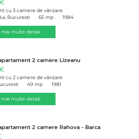
 €
t cu 3 camere de vânzare
i, Bucuresti
65 mp
1984
 mai multe detalii
apartament 2 camere Lizeanu
 €
t cu 2 camere de vânzare
ucuresti
49 mp
1981
 mai multe detalii
apartament 2 camere Rahova - Barca
€