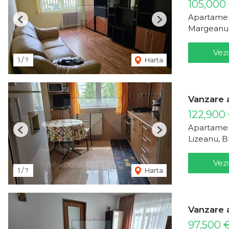
105,000
Apartamen
Previous
Next
Margeanulu
Vezi
1 / ?
Harta
Vanzare 
122,900
Apartamen
Previous
Next
Lizeanu, B
Vezi
1 / ?
Harta
Vanzare 
97,500 