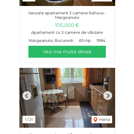
Vanzare apartament 3 camere Rahova -
Margeanului
105,000 €
Apartament cu 3 camere de vânzare
Margeanului, Bucuresti
65 mp
1984
Vezi mai multe detalii
Previous
Next
1
/
21
Harta