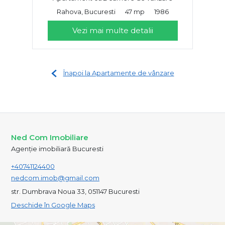
Rahova, Bucuresti
47 mp
1986
Vezi mai multe detalii
Înapoi la Apartamente de vânzare
Ned Com Imobiliare
Agenție imobiliară Bucuresti
+40741124400
nedcom.imob@gmail.com
str. Dumbrava Noua 33, 051147 Bucuresti
Deschide în Google Maps