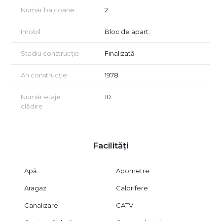
Număr balcoane
2
Imobil
Bloc de apart.
Stadiu construcție
Finalizată
An construcție
1978
Număr etaje
10
clădire
Facilități
Apă
Apometre
Aragaz
Calorifere
Canalizare
CATV