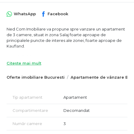
WhatsApp
Facebook
Ned Com Imobiliare va propune spre vanzare un apartament
de 3 camere, situat in zona Salaj foarte aproape de
principalele puncte de interes ale zonei, foarte aproape de
Kaufland.
- etaj 3 din 10
- bloc construit in 1978, anvelopat
Citește mai mult
- 3 camere
- 1 baie cu geam
Oferte imobiliare Bucuresti
Apartamente de vânzare Bucu
- suprafata totala aproximativ 69.3 mp
- suprafata utila aproximativ 60.9 mp
- 2 balcoane (aprox. 3.4 mp si 3.0 mp)
Tip apartament
Apartament
- finisaje clasice: tapet, pardoseli laminate si gresie
Compartimentare
Decomandat
- usi interioare tip panel, usa cu geam termopan la una dintre
incaperi
- compartimentare practica, cu hol generos si spatii bine
Număr camere
3
delimitate