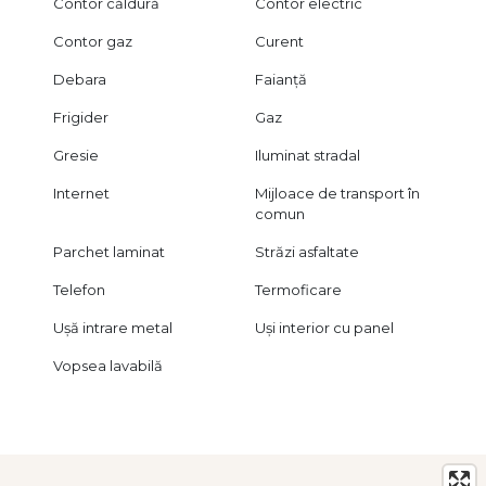
Contor căldură
Contor electric
Contor gaz
Curent
Debara
Faianță
Frigider
Gaz
Gresie
Iluminat stradal
Internet
Mijloace de transport în
comun
Parchet laminat
Străzi asfaltate
Telefon
Termoficare
Ușă intrare metal
Uși interior cu panel
Vopsea lavabilă