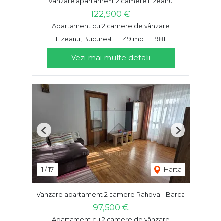
Vanzare apartament 2 camere Lizeanu
122,900 €
Apartament cu 2 camere de vânzare
Lizeanu, Bucuresti
49 mp
1981
Vezi mai multe detalii
Previous
Next
1
/
17
Harta
Vanzare apartament 2 camere Rahova - Barca
97,500 €
Apartament cu 2 camere de vânzare