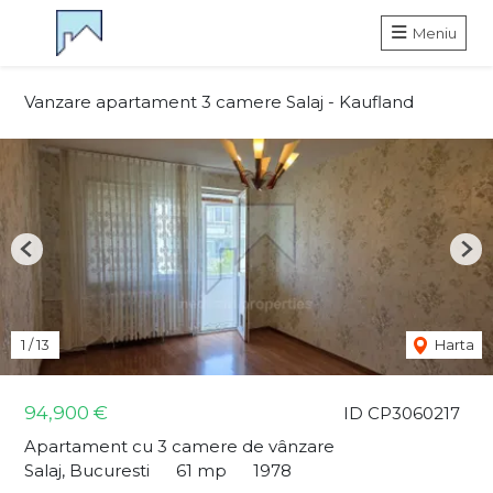
Meniu
Vanzare apartament 3 camere Salaj - Kaufland
Previous
Nex
1
/
13
Harta
94,900 €
ID CP3060217
Apartament cu 3 camere de vânzare
Salaj, Bucuresti
61 mp
1978