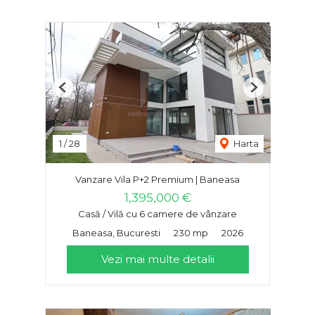
Previous
Next
1
/
28
Harta
Vanzare Vila P+2 Premium | Baneasa
1,395,000 €
Casă / Vilă cu 6 camere de vânzare
Baneasa, Bucuresti
230 mp
2026
Vezi mai multe detalii