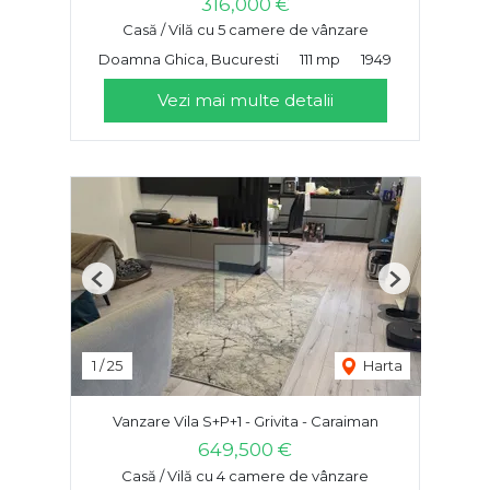
316,000 €
Casă / Vilă cu 5 camere de vânzare
Doamna Ghica, Bucuresti
111 mp
1949
Vezi mai multe detalii
Previous
Next
1
/
25
Harta
Vanzare Vila S+P+1 - Grivita - Caraiman
649,500 €
Casă / Vilă cu 4 camere de vânzare