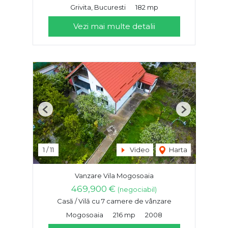
Grivita, Bucuresti
182 mp
Vezi mai multe detalii
Previous
Next
1
/
11
Video
Harta
Vanzare Vila Mogosoaia
469,900 €
(negociabil)
Casă / Vilă cu 7 camere de vânzare
Mogosoaia
216 mp
2008