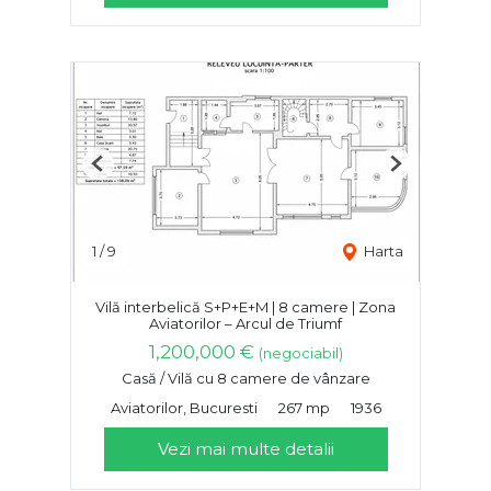
Previous
Next
1
/
9
Harta
Vilă interbelică S+P+E+M | 8 camere | Zona
Aviatorilor – Arcul de Triumf
1,200,000 €
(negociabil)
Casă / Vilă cu 8 camere de vânzare
Aviatorilor, Bucuresti
267 mp
1936
Vezi mai multe detalii