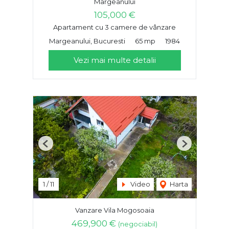
Margeanului
105,000 €
Apartament cu 3 camere de vânzare
Margeanului, Bucuresti
65 mp
1984
Vezi mai multe detalii
Previous
Next
1
/
11
Video
Harta
Vanzare Vila Mogosoaia
469,900 €
(negociabil)