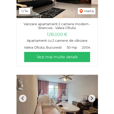
1
/
14
Harta
Vanzare apartament 2 camere modern -
Brancusi - Valea Oltului
128,000 €
Apartament cu 2 camere de vânzare
Valea Oltului, Bucuresti
50 mp
2004
Vezi mai multe detalii
Previous
Next