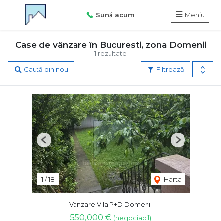
Sună acum
Meniu
Case de vânzare în Bucuresti, zona Domenii
1 rezultate
Caută din nou
Filtrează
Previous
Next
1
/
18
Harta
Vanzare Vila P+D Domenii
550,000 €
(negociabil)