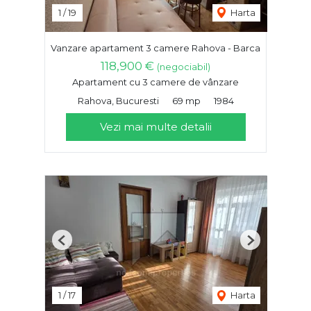
1
/
19
Harta
Vanzare apartament 3 camere Rahova - Barca
118,900 €
(negociabil)
Apartament cu 3 camere de vânzare
Rahova, Bucuresti
69 mp
1984
Vezi mai multe detalii
Previous
Next
1
/
17
Harta