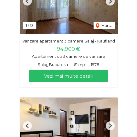
Previous
Next
1
/
13
Harta
Vanzare apartament 3 camere Salaj - Kaufland
94,900 €
Apartament cu 3 camere de vânzare
Salaj, Bucuresti
61 mp
1978
Vezi mai multe detalii
Previous
Next