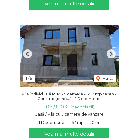
Vezi mai multe detalii
Previous
Next
1
/
9
Harta
Vilă individuală P+M - 5 camere - 500 mp teren -
Construcție nouă - 1 Decembrie
109,900 €
(negociabil)
Casă / Vilă cu 5 camere de vânzare
1 Decembrie
167 mp
2024
Vezi mai multe detalii