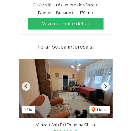
Casă / Vilă cu 6 camere de vânzare
Domenii, Bucuresti
170 mp
Vezi mai multe detalii
Te-ar putea interesa și:
Previous
Next
1
/
14
Harta
Vanzare Vila P+1 Doamna Ghica