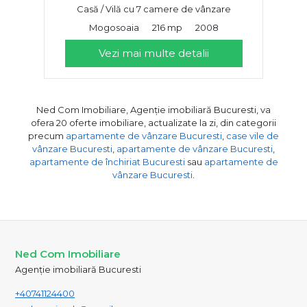
Casă / Vilă cu 7 camere de vânzare
Mogosoaia
216 mp
2008
Vezi mai multe detalii
Ned Com Imobiliare, Agenție imobiliară Bucuresti, va
ofera 20 oferte imobiliare, actualizate la zi, din categorii
precum
apartamente de vânzare Bucuresti
,
case vile de
vânzare Bucuresti
,
apartamente de vânzare Bucuresti
,
apartamente de închiriat Bucuresti
sau
apartamente de
vânzare Bucuresti
.
Ned Com Imobiliare
Agenție imobiliară Bucuresti
+40741124400