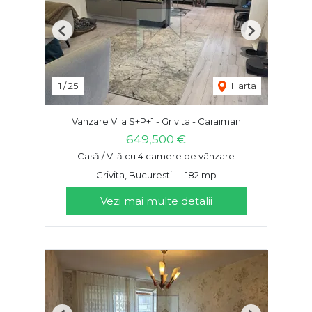
Previous
Next
1
/
25
Harta
Vanzare Vila S+P+1 - Grivita - Caraiman
649,500 €
Casă / Vilă cu 4 camere de vânzare
Grivita, Bucuresti
182 mp
Vezi mai multe detalii