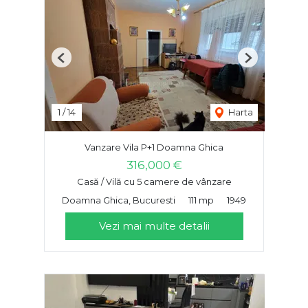
Previous
Next
1
/
14
Harta
Vanzare Vila P+1 Doamna Ghica
316,000 €
Casă / Vilă cu 5 camere de vânzare
Doamna Ghica, Bucuresti
111 mp
1949
Vezi mai multe detalii