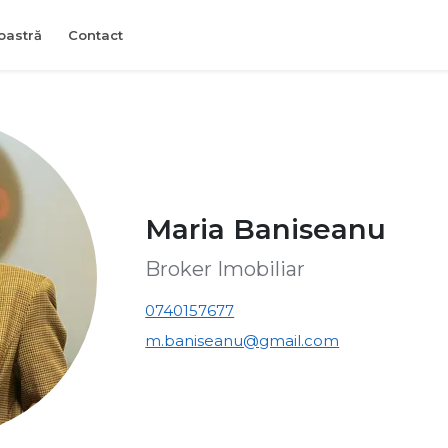
oastră
Contact
Maria Baniseanu
Broker Imobiliar
0740157677
m.baniseanu@gmail.com