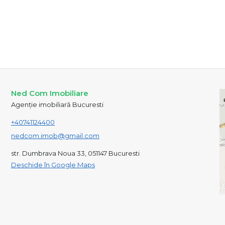
Ned Com Imobiliare
Agenție imobiliară Bucuresti
+40741124400
nedcom.imob@gmail.com
str. Dumbrava Noua 33, 051147 Bucuresti
Deschide în Google Maps