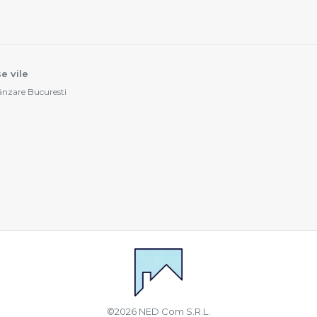
e vile
vânzare Bucuresti
©
2026
NED Com S.R.L.